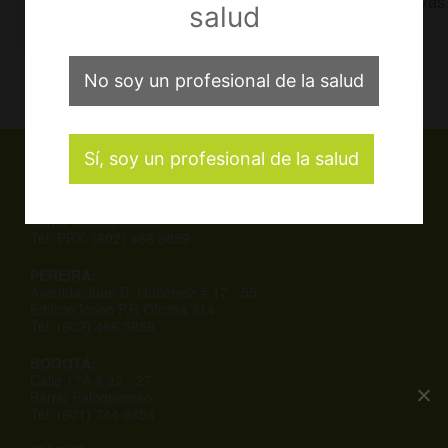
Ganchos, conectores, barras rectas y curvas
salud
No soy un profesional de la salud
Sí, soy un profesional de la salud
CALI OFICINA PRINCIPAL:
Cra 106 # 15 - 45
Barrio Ciudad Jardin
Tel: PBX: (602) 486 5859
PEREIRA:
Avenida Juan B. Gutiérrez # 17 - 55
Edificio Icono P.H Oficina 314
Tel: (602) 486 5859
BOGOTÁ:
Calle 17A # 32 - 27
Barrio Paloquemao
Tel: (601) 744 6454