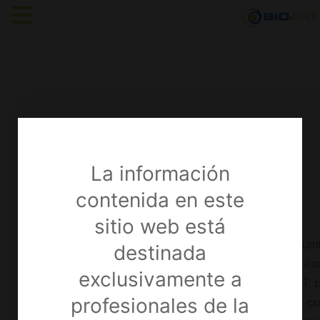
La información
contenida en este
VENUS®
sitio web está
Indicado en lesiones de la columna toracolumb
destinada
Tornillos transpediculares, monoaxiales, poliax
exclusivamente a
Tornillos con doble hilo de paso de rosca 2T; 
Tornillos fenestrados para cementación del cu
profesionales de la