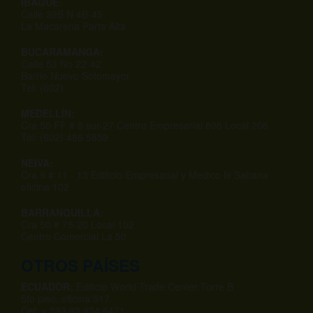
IBAGUÉ:
Calle 39B N 4B-45
La Macarena Parte Alta
BUCARAMANGA:
Calle 53 No 22-42
Barrio Nuevo Sotomayor
Tel: (602)
MEDELLÍN:
Cra 50 FF # 8 sur-27 Centro Empresarial 808 Local 206
Tel: (602) 486 5859
NEIVA:
Cra 9 # 11 - 13 Edificio Empresarial y Medico la Sabana
oficina 102
BARRANQUILLA:
Cra 50 # 75-20 Local 102
Centro Comercial La 50
OTROS PAÍSES
ECUADOR:
Edificio World Trade Center Torre B
5to piso, oficina 517
Cel: + 593 93 934 6471.