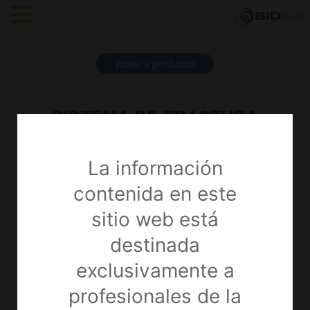
Volver a productos
SISTEMA DE FRACTURA
DE TOBILLO ORTHOLOC
3DI
La información
Miembro Inferior (pie y tobillo) /
contenida en este
Extremidades
sitio web está
destinada
exclusivamente a
profesionales de la