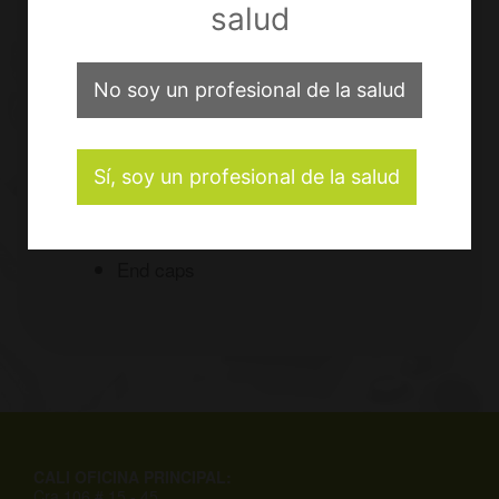
salud
No soy un profesional de la salud
CLAVOS ELÁSTICOS
Sí, soy un profesional de la salud
Fractura de la diáfisis en niños
Longitud de 440mm
Diámetros de 2mm a 4mm
End caps
CALI OFICINA PRINCIPAL:
Cra 106 # 15 - 45