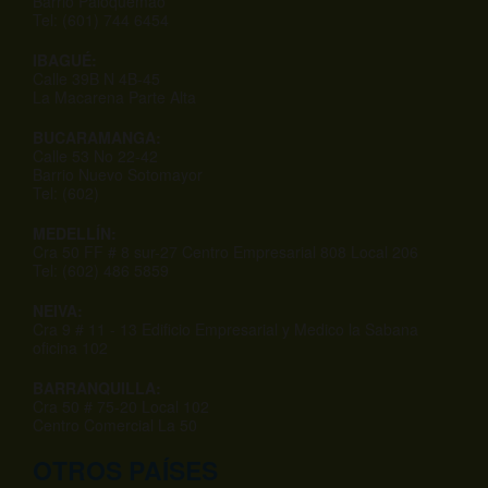
Barrio Paloquemao
Tel: (601) 744 6454
IBAGUÉ:
Calle 39B N 4B-45
La Macarena Parte Alta
BUCARAMANGA:
Calle 53 No 22-42
Barrio Nuevo Sotomayor
Tel: (602)
MEDELLÍN:
Cra 50 FF # 8 sur-27 Centro Empresarial 808 Local 206
Tel: (602) 486 5859
NEIVA:
Cra 9 # 11 - 13 Edificio Empresarial y Medico la Sabana
oficina 102
BARRANQUILLA:
Cra 50 # 75-20 Local 102
Centro Comercial La 50
OTROS PAÍSES