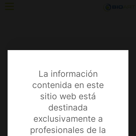
La información
contenida en este
CABLE DE LUZ
sitio web está
(FIBRA ÓPTICA)
destinada
Esterilizable en autoclave.
exclusivamente a
Compatible con distintas fuentes de luz
y ópticas (adaptadores).
profesionales de la
Distribución más homogenéa de la luz.