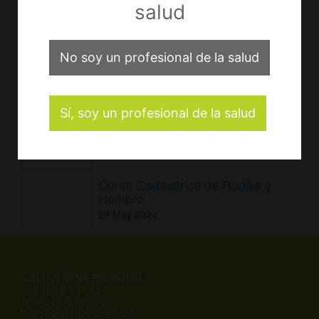
salud
CURSO ARTROSCOPIA
29
May
2024
No soy un profesional de la salud
CADAVERLAB COLUMNA 2024
29
May
2024
Sí, soy un profesional de la salud
ACCART 2024
29
May
2024
Curso Cadavérico de Rodilla y
Hombro
29
May
2024
CALI OFICINA PRINCIPAL:
Cra 106 # 15 - 45
Barrio Ciudad Jardin
Tel: PBX: (602) 486 5859