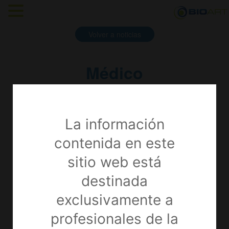
Volver a noticias
Médico
16 De Julio De 2021
Noticias Recientes
La información
contenida en este
LA HISTORIA DE BIOART
sitio web está
04
Sep
2024
destinada
LA INTELIGENCIA ARTIFICIAL
exclusivamente a
EN LOS EQUIPOS MÉDICOS Y
SALUD
profesionales de la
30
Ago
2024