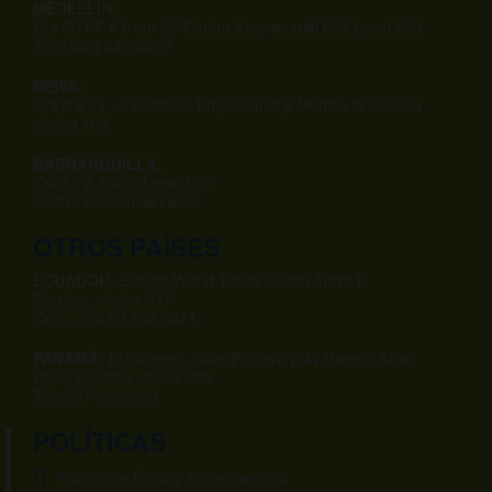
MEDELLÍN:
Cra 50 FF # 8 sur-27 Centro Empresarial 808 Local 206
Tel: (602) 486 5859
NEIVA:
Cra 9 # 11 - 13 Edificio Empresarial y Medico la Sabana
oficina 102
BARRANQUILLA:
Cra 50 # 75-20 Local 102
Centro Comercial La 50
OTROS PAÍSES
ECUADOR:
Edificio World Trade Center Torre B
5to piso, oficina 517
Cel: + 593 93 934 6471.
PANAMÁ:
El Carmen, Calle Primera y Av Ramón Arias
Plaza korintho oficina 208
Tels:507 8305683.
POLÍTICAS
Politica de Ética y Transparencia