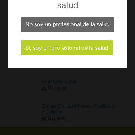
salud
LA INTELIGENCIA ARTIFICIAL
EN LOS EQUIPOS MÉDICOS Y
SALUD
30
Ago
2024
No soy un profesional de la salud
CURSO ARTROSCOPIA
29
May
2024
Sí, soy un profesional de la salud
CADAVERLAB COLUMNA 2024
29
May
2024
ACCART 2024
29
May
2024
Curso Cadavérico de Rodilla y
Hombro
29
May
2024