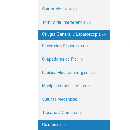
Sutura Meniscal
(1)
Tornillo de Interferencia
(4)
Cirugía General y Laparoscopia
(9)
Electrodos Dispersivos
(1)
Grapadoras de Piel
(1)
Lápices Electroquirúrgicos
(1)
Manipuladores Uterinos
(1)
Suturas Mecánicas
(4)
Trócares / Cánulas
(1)
Columna
(11)