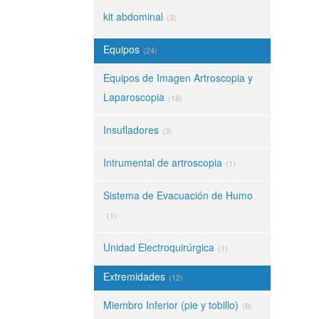
kit abdominal
(3)
Equipos
(24)
Equipos de Imagen Artroscopia y
Laparoscopia
(18)
Insufladores
(3)
Intrumental de artroscopia
(1)
Sistema de Evacuación de Humo
(1)
Unidad Electroquirúrgica
(1)
Extremidades
(12)
Miembro Inferior (pie y tobillo)
(8)