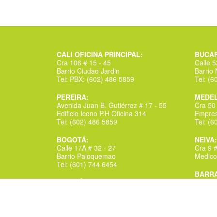
CALI OFICINA PRINCIPAL:
BUCA
Cra 106 # 15 - 45
Calle 
Barrio Ciudad Jardin
Barrio
Tel: PBX: (602) 486 5859
Tel: (6
PEREIRA:
MEDEL
Avenida Juan B. Gutiérrez # 17 - 55
Cra 50
Edificio Icono P.H Oficina 314
Empres
Tel: (602) 486 5859
Tel: (
BOGOTÁ:
NEIVA:
Calle 17A # 32 - 27
Cra 9 #
Barrio Paloquemao
Medico
Tel: (601) 744 6454
BARRA
IBAGUÉ:
Cra 50
Calle 39B N 4B-45
Centro
La Macarena Parte Alta