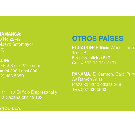
RAMANGA:
OTROS PAÍSES
53 No 22-42
 Nuevo Sotomayor
ECUADOR:
Edificio World Trade
02)
Torre B
5to piso, oficina 517
LÍN:
Cel: + 593 93 934 6471.
 FF # 8 sur-27 Centro
arial 808 Local 206
PANAMÁ:
El Carmen, Calle Prim
602) 486 5859
Av Ramón Arias
Plaza korintho oficina 208
Tels:507 8305683.
 11 - 13 Edificio Empresarial y
 la Sabana oficina 102
NQUILLA:
 # 75-20 Local 102
 Comercial La 50