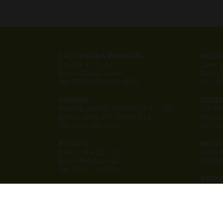
CALI OFICINA PRINCIPAL:
BUCA
Cra 106 # 15 - 45
Calle 
Barrio Ciudad Jardin
Barrio
Tel: PBX: (602) 486 5859
Tel: (6
PEREIRA:
MEDEL
Avenida Juan B. Gutiérrez # 17 - 55
Cra 50
Edificio Icono P.H Oficina 314
Empres
Tel: (602) 486 5859
Tel: (
BOGOTÁ:
NEIVA:
Calle 17A # 32 - 27
Cra 9 #
Barrio Paloquemao
Medico
Tel: (601) 744 6454
BARRA
IBAGUÉ:
Cra 50
Calle 39B N 4B-45
Centro
La Macarena Parte Alta