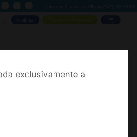
Línea de Atención al Cliente (602) 486 58 59
Noticias
Trabaja con Nosotros
cto
r (mano)
nada exclusivamente a
S
TENDÓN UNIVERSAL PARA
MANO AKED
Ver más