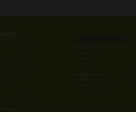
RAMANGA:
OTROS PAÍSES
53 No 22-42
 Nuevo Sotomayor
ECUADOR:
Edificio World Trade
02)
Torre B
5to piso, oficina 517
LÍN:
Cel: + 593 93 934 6471.
 FF # 8 sur-27 Centro
arial 808 Local 206
PANAMÁ:
El Carmen, Calle Prim
602) 486 5859
Av Ramón Arias
Plaza korintho oficina 208
Tels:507 8305683.
 11 - 13 Edificio Empresarial y
 la Sabana oficina 102
NQUILLA:
 # 75-20 Local 102
 Comercial La 50