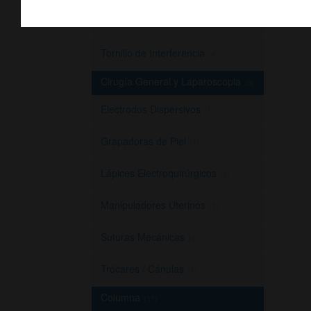
Sutura Meniscal
(1)
Tornillo de Interferencia
(4)
Cirugía General y Laparoscopia
(9)
Electrodos Dispersivos
(1)
Grapadoras de Piel
(1)
Lápices Electroquirúrgicos
(1)
Manipuladores Uterinos
(1)
Suturas Mecánicas
(4)
Trócares / Cánulas
(1)
Columna
(11)