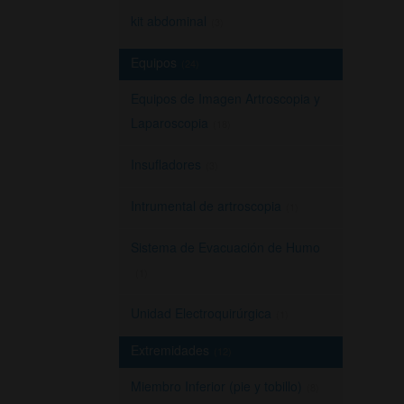
kit abdominal
(3)
Equipos
(24)
Equipos de Imagen Artroscopia y
Laparoscopia
(18)
Insufladores
(3)
Intrumental de artroscopia
(1)
Sistema de Evacuación de Humo
(1)
Unidad Electroquirúrgica
(1)
Extremidades
(12)
Miembro Inferior (pie y tobillo)
(8)