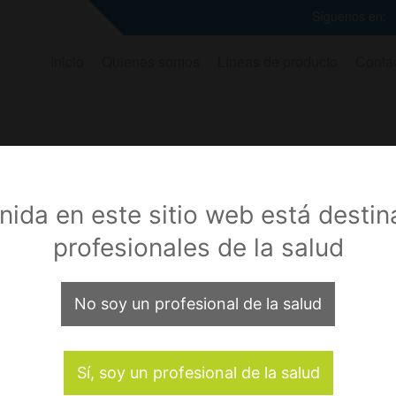
Síguenos en:
Inicio
Quienes somos
Líneas de producto
Conta
Miembro Superio
nida en este sitio web está desti
PLACAS ESPECIALIZADAS
PLACAS ESPECIALIZADA
profesionales de la salud
Ver más
Ver más
No soy un profesional de la salud
Sí, soy un profesional de la salud