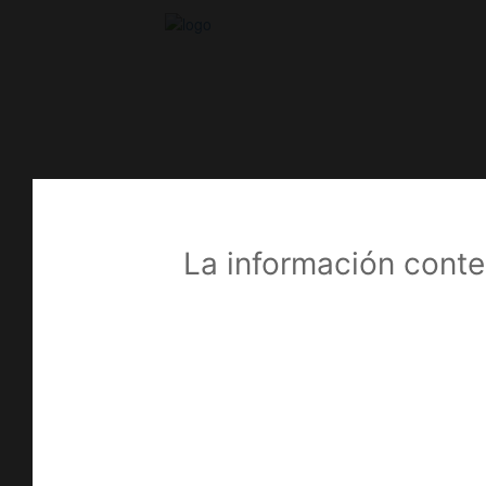
Líneas de productos
La información conte
Todos los Productos
Artroscopia
(23)
Anclajes Óseos
(7)
Insumos
(7)
Sistema de Tecnosuspensión
(4)