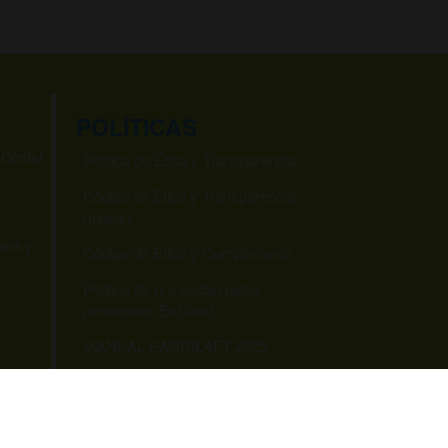
POLÍTICAS
 Center
Politica de Ética y Transparencia
Código de Ética y Transparencia
(Ingles)
era y
Código de Ética y Cumplimiento
Politica de privacidad datos
personales EsSalud
MANUAL SAGRILAFT 2025