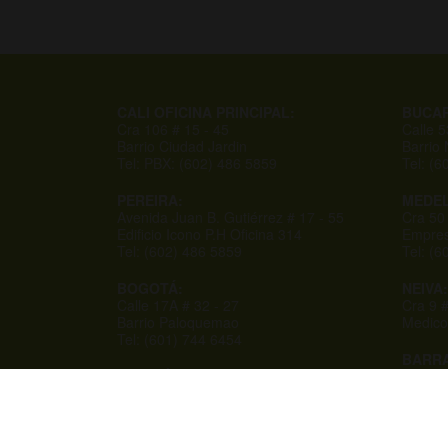
CALI OFICINA PRINCIPAL:
BUCA
Cra 106 # 15 - 45
Calle 
Barrio Ciudad Jardin
Barrio
Tel: PBX: (602) 486 5859
Tel: (6
PEREIRA:
MEDEL
Avenida Juan B. Gutiérrez # 17 - 55
Cra 50
Edificio Icono P.H Oficina 314
Empres
Tel: (602) 486 5859
Tel: (
BOGOTÁ:
NEIVA:
Calle 17A # 32 - 27
Cra 9 #
Barrio Paloquemao
Medico
Tel: (601) 744 6454
BARRA
IBAGUÉ:
Cra 50
Calle 39B N 4B-45
Centro
La Macarena Parte Alta