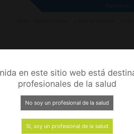
Síguenos en:
Inicio
Quienes somos
Líneas de producto
Conta
Trócares / Cá
nida en este sitio web está desti
BLUE VIEW
profesionales de la salud
Ver más
No soy un profesional de la salud
Sí, soy un profesional de la salud