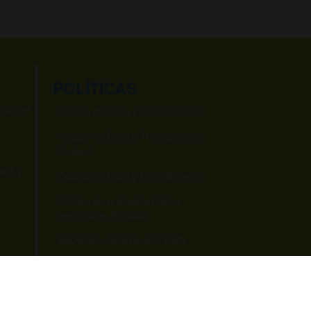
POLÍTICAS
 Center
Politica de Ética y Transparencia
Código de Ética y Transparencia
(Ingles)
era y
Código de Ética y Cumplimiento
Politica de privacidad datos
personales EsSalud
MANUAL SAGRILAFT 2025