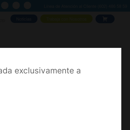
Línea de Atención al Cliente (602) 486 58 59
Noticias
Trabaja con Nosotros
cto
nulas
nada exclusivamente a