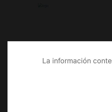
Líneas de productos
La información conte
Todos los Productos
Artroscopia
(23)
Anclajes Óseos
(7)
Insumos
(7)
Sistema de Tecnosuspensión
(4)