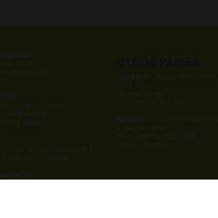
RAMANGA:
OTROS PAÍSES
53 No 22-42
 Nuevo Sotomayor
ECUADOR:
Edificio World Trade
02)
Torre B
5to piso, oficina 517
LÍN:
Cel: + 593 93 934 6471.
 FF # 8 sur-27 Centro
arial 808 Local 206
PANAMÁ:
El Carmen, Calle Prim
602) 486 5859
Av Ramón Arias
Plaza korintho oficina 208
Tels:507 8305683.
 11 - 13 Edificio Empresarial y
 la Sabana oficina 102
NQUILLA:
 # 75-20 Local 102
 Comercial La 50