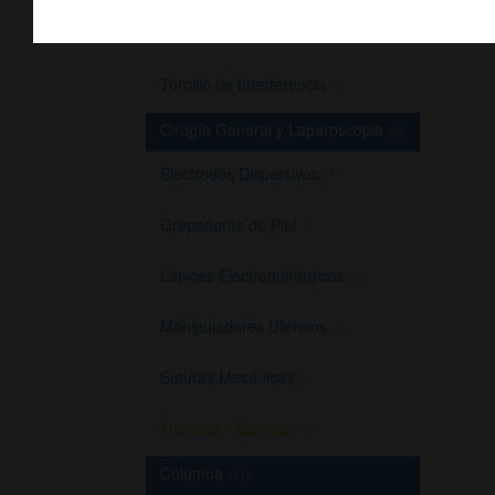
Sutura Meniscal
(1)
Tornillo de Interferencia
(4)
Cirugía General y Laparoscopia
(9)
Electrodos Dispersivos
(1)
Grapadoras de Piel
(1)
Lápices Electroquirúrgicos
(1)
Manipuladores Uterinos
(1)
Suturas Mecánicas
(4)
Trócares / Cánulas
(1)
Columna
(11)