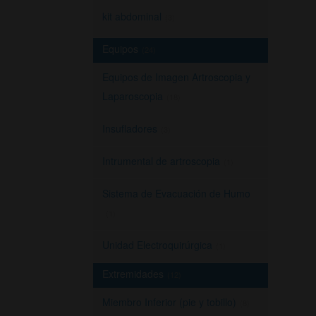
kit abdominal
(3)
Equipos
(24)
Equipos de Imagen Artroscopia y
Laparoscopia
(18)
Insufladores
(3)
Intrumental de artroscopia
(1)
Sistema de Evacuación de Humo
(1)
Unidad Electroquirúrgica
(1)
Extremidades
(12)
Miembro Inferior (pie y tobillo)
(8)