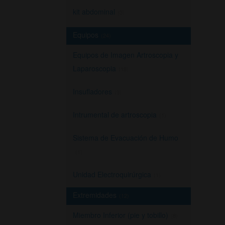
kit abdominal
(3)
Equipos
(24)
Equipos de Imagen Artroscopia y
Laparoscopia
(18)
Insufladores
(3)
Intrumental de artroscopia
(1)
Sistema de Evacuación de Humo
(1)
Unidad Electroquirúrgica
(1)
Extremidades
(12)
Miembro Inferior (pie y tobillo)
(8)