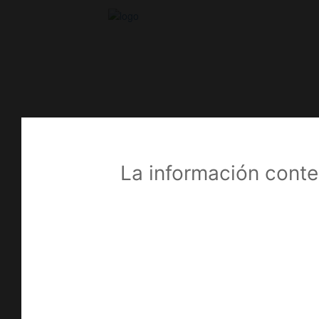
Líneas de productos
La información conte
Todos los Productos
Artroscopia
(23)
Anclajes Óseos
(7)
Insumos
(7)
Sistema de Tecnosuspensión
(4)