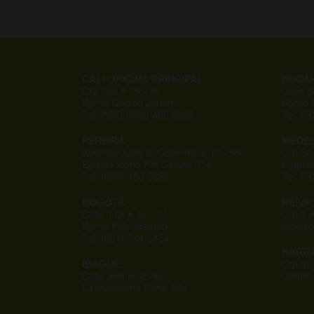
CALI OFICINA PRINCIPAL:
BUCA
Cra 106 # 15 - 45
Calle 
Barrio Ciudad Jardin
Barrio
Tel: PBX: (602) 486 5859
Tel: (6
PEREIRA:
MEDEL
Avenida Juan B. Gutiérrez # 17 - 55
Cra 50
Edificio Icono P.H Oficina 314
Empres
Tel: (602) 486 5859
Tel: (
BOGOTÁ:
NEIVA:
Calle 17A # 32 - 27
Cra 9 #
Barrio Paloquemao
Medico
Tel: (601) 744 6454
BARRA
IBAGUÉ:
Cra 50
Calle 39B N 4B-45
Centro
La Macarena Parte Alta