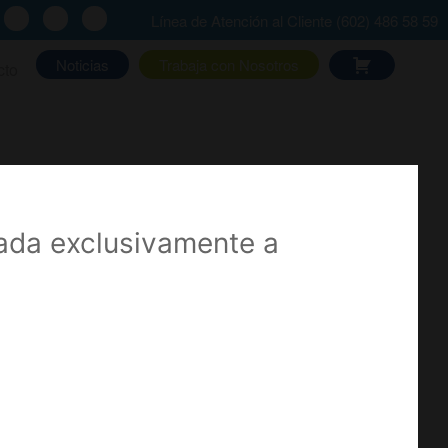
Línea de Atención al Cliente (602) 486 58 59
Noticias
Trabaja con Nosotros
cto
irúrgicos
nada exclusivamente a