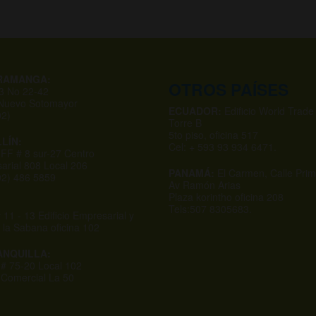
RAMANGA:
OTROS PAÍSES
53 No 22-42
 Nuevo Sotomayor
ECUADOR:
Edificio World Trade
02)
Torre B
5to piso, oficina 517
LÍN:
Cel: + 593 93 934 6471.
 FF # 8 sur-27 Centro
arial 808 Local 206
PANAMÁ:
El Carmen, Calle Prim
602) 486 5859
Av Ramón Arias
Plaza korintho oficina 208
Tels:507 8305683.
 11 - 13 Edificio Empresarial y
 la Sabana oficina 102
NQUILLA:
 # 75-20 Local 102
 Comercial La 50