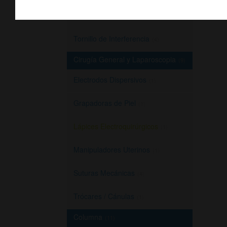
Sutura Meniscal
(1)
Tornillo de Interferencia
(4)
Cirugía General y Laparoscopia
(9)
Electrodos Dispersivos
(1)
Grapadoras de Piel
(1)
Lápices Electroquirúrgicos
(1)
Manipuladores Uterinos
(1)
Suturas Mecánicas
(4)
Trócares / Cánulas
(1)
Columna
(11)