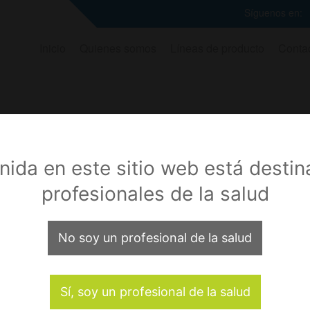
Síguenos en:
Inicio
Quienes somos
Líneas de producto
Conta
Lápices Electroqu
nida en este sitio web está desti
VALUE BLUE
profesionales de la salud
Ver más
No soy un profesional de la salud
Sí, soy un profesional de la salud