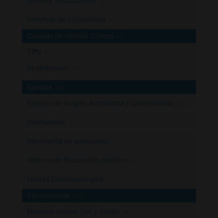
Sistema Toracolumbar
(3)
Sistemas de corpectomía
(1)
Cuidado de Heridas Críticas
(6)
TPN
(6)
kit abdominal
(3)
Equipos
(24)
Equipos de Imagen Artroscopia y Laparoscopia
(18)
Insufladores
(3)
Intrumental de artroscopia
(1)
Sistema de Evacuación de Humo
(1)
Unidad Electroquirúrgica
(1)
Extremidades
(12)
Miembro Inferior (pie y tobillo)
(8)