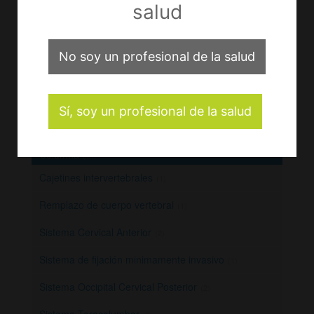
salud
Grapadoras de Piel
(1)
Lápices Electroquirúrgicos
(1)
No soy un profesional de la salud
Manipuladores Uterinos
(1)
Suturas Mecánicas
(4)
Sí, soy un profesional de la salud
Trócares / Cánulas
(1)
Columna
(11)
Cajetines intervertebrales
(1)
Remplazo de cuerpo vertebral
(1)
Sistema Cervical Anterior
(2)
Sistema de fijación minimamente invasivo
(1)
Sistema Occipital Cervical Posterior
(2)