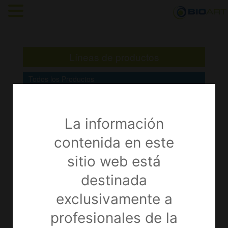
Líneas de productos
Todos los Productos
Artroscopia
(23)
Anclajes Óseos
(7)
La información
Insumos
(7)
contenida en este
Sistema de Tecnosuspensión
(4)
sitio web está
Sutura Meniscal
(1)
destinada
Tornillo de Interferencia
(4)
exclusivamente a
Cirugía General y Laparoscopia
(9)
profesionales de la
Electrodos Dispersivos
(1)